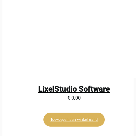
LixelStudio Software
€
0,00
Toevoegen aan winkelmand