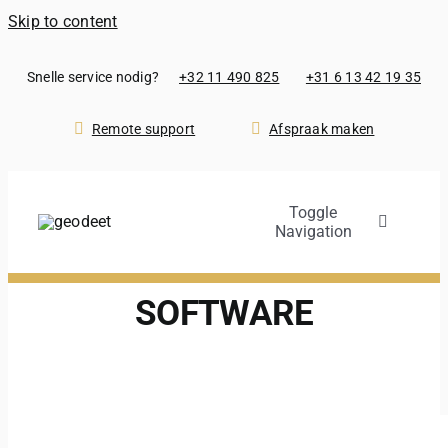
Skip to content
Snelle service nodig?
+32 11 490 825
+31 6 13 42 19 35
Remote support
Afspraak maken
Toggle
Navigation
Producten
SOFTWARE
Verhuur
Opleidingen