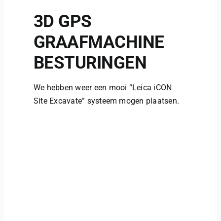
Verhuur
3D GPS
GRAAFMACHINE
Opleidingen
BESTURINGEN
Oplossingen
We hebben weer een mooi “Leica iCON
Site Excavate” systeem mogen plaatsen.
Service
Contacteer ons
WooCommerce Cart